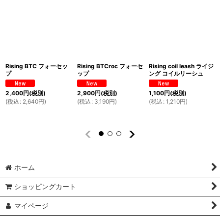
Rising BTC フォーセッ
Rising BTCroc フォーセ
Rising coil leash ライジ
プ
ップ
ング コイルリーシュ
2,400
円
(税別)
2,900
円
(税別)
1,100
円
(税別)
(
税込
:
2,640
円
)
(
税込
:
3,190
円
)
(
税込
:
1,210
円
)
ホーム
ショッピングカート
マイページ