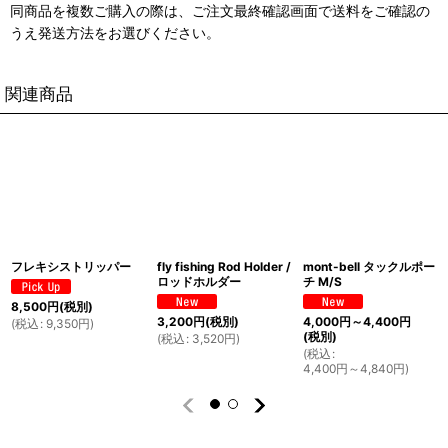
同商品を複数ご購入の際は、ご注文最終確認画面で送料をご確認の
うえ発送方法をお選びください。
関連商品
フレキシストリッパー
fly fishing Rod Holder /
mont-bell タックルポー
ロッドホルダー
チ M/S
8,500
円
(税別)
3,200
円
(税別)
4,000
円
～4,400
円
(
税込
:
9,350
円
)
(税別)
(
税込
:
3,520
円
)
(
税込
:
4,400
円
～4,840
円
)