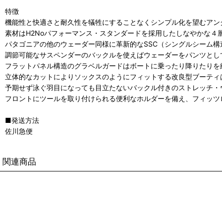
特徴
機能性と快適さと耐久性を犠牲にすることなくシンプル化を望むアン
素材はH2Noパフォーマンス・スタンダードを採用したしなやかな４
パタゴニアの他のウェーダー同様に革新的なSSC（シングルシーム
調節可能なサスペンダーのバックルを使えばウェーダーをパンツとし
フラットパネル構造のグラベルガードはボートに乗ったり降りたりを
立体的なカットによりソックスのようにフィットする改良型ブーティ
予期せず泳ぐ羽目になっても目立たないバックル付きのストレッチ・
フロントにツールを取り付けられる便利なホルダーを備え、フィッツ
■発送方法
佐川急便
関連商品