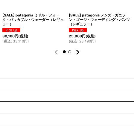
[SALE] patagonia ミドル・フォー
[SALE] patagonia メンズ・ガニソ
ク・パッカブル・ウェーダー（レギュ
ン・ゴージ・ウェーディング・パンツ
ラー）
（レギュラー）
30,100
円
(税別)
25,900
円
(税別)
(
税込
:
33,110
円
)
(
税込
:
28,490
円
)