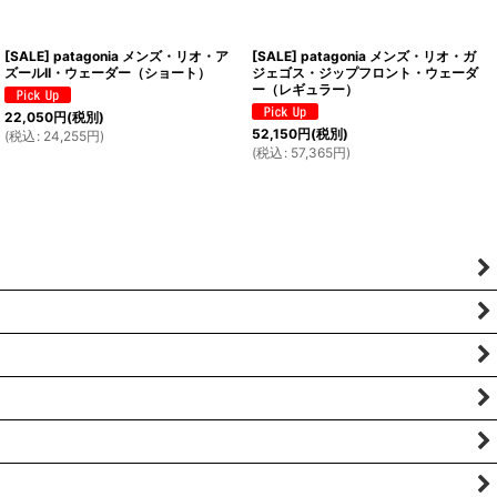
[SALE] patagonia メンズ・リオ・ア
[SALE] patagonia メンズ・リオ・ガ
ズールII・ウェーダー（ショート）
ジェゴス・ジップフロント・ウェーダ
ー（レギュラー）
22,050
円
(税別)
52,150
円
(税別)
(
税込
:
24,255
円
)
(
税込
:
57,365
円
)