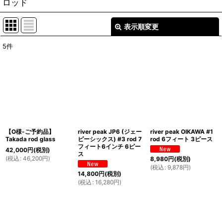
ロッド
表示順変更
閉じる
5
件
表示数
:
並び順
:
絞り込む
【O様-ご予約品】
river peak JP6 (ジェー
river peak OIKAWA #1
Takada rod glass
ピーシックス) #3 rod 7
rod 6フィート 3ピース
フィート6インチ 6ピー
42,000
円
(税別)
ス
(
税込
:
46,200
円
)
8,980
円
(税別)
(
税込
:
9,878
円
)
14,800
円
(税別)
(
税込
:
16,280
円
)