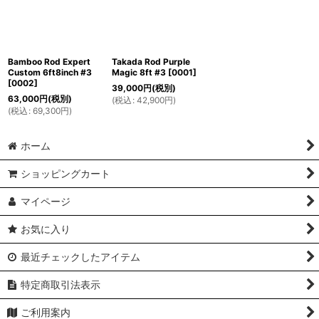
Bamboo Rod Expert
Takada Rod Purple
Custom 6ft8inch #3
Magic 8ft #3
[
0001
]
[
0002
]
39,000
円
(税別)
63,000
円
(税別)
(
税込
:
42,900
円
)
(
税込
:
69,300
円
)
ホーム
ショッピングカート
マイページ
お気に入り
最近チェックしたアイテム
特定商取引法表示
ご利用案内