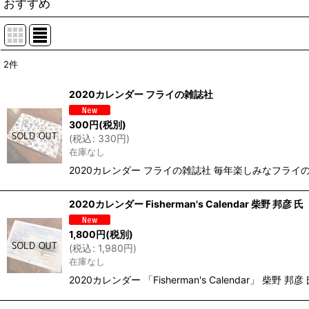
おすすめ
2
件
表示数
:
2020カレンダー フライの雑誌社
並び順
:
300
円
(税別)
(
税込
:
330
円
)
在庫なし
2020カレンダー フライの雑誌社 毎年楽しみなフラ
2020カレンダー Fisherman's Calendar 柴野 邦彦 氏
1,800
円
(税別)
(
税込
:
1,980
円
)
在庫なし
2020カレンダー 「Fisherman's Calenda